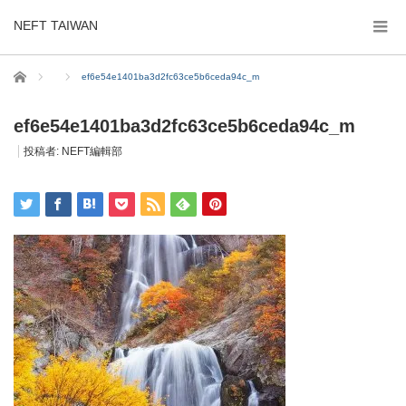
NEFT TAIWAN
ホーム
ef6e54e1401ba3d2fc63ce5b6ceda94c_m
ef6e54e1401ba3d2fc63ce5b6ceda94c_m
投稿者:
NEFT編輯部