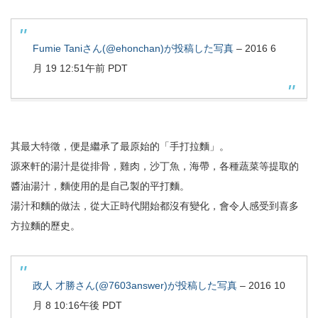
Fumie Taniさん(@ehonchan)が投稿した写真
–
2016 6
月 19 12:51午前 PDT
其最大特徵，便是繼承了最原始的「手打拉麵」。
源來軒的湯汁是從排骨，雞肉，沙丁魚，海帶，各種蔬菜等提取的
醬油湯汁，麵使用的是自己製的平打麵。
湯汁和麵的做法，從大正時代開始都沒有變化，會令人感受到喜多
方拉麵的歷史。
政人 才勝さん(@7603answer)が投稿した写真
–
2016 10
月 8 10:16午後 PDT