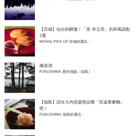
【宮城】仙台的驕傲！「茶·井之田」的和風甜點
3選
MIYAGI
,
PICK UP
,
宮城的通訊
檜原湖
FUKUSHIMA
,
觀光地點（福島）
【福島】請在大内宿盡情品嚐『高遠蕎麥麵』
吧！
FUKUSHIMA
,
福島的通訊