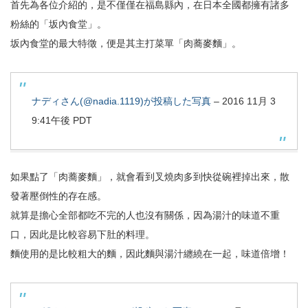
首先為各位介紹的，是不僅僅在福島縣內，在日本全國都擁有諸多
粉絲的「坂內食堂」。
坂內食堂的最大特徵，便是其主打菜單「肉蕎麥麵」。
ナディさん(@nadia.1119)が投稿した写真
–
2016 11月 3
9:41午後 PDT
如果點了「肉蕎麥麵」，就會看到叉燒肉多到快從碗裡掉出來，散
發著壓倒性的存在感。
就算是擔心全部都吃不完的人也沒有關係，因為湯汁的味道不重
口，因此是比較容易下肚的料理。
麵使用的是比較粗大的麵，因此麵與湯汁纏繞在一起，味道倍增！