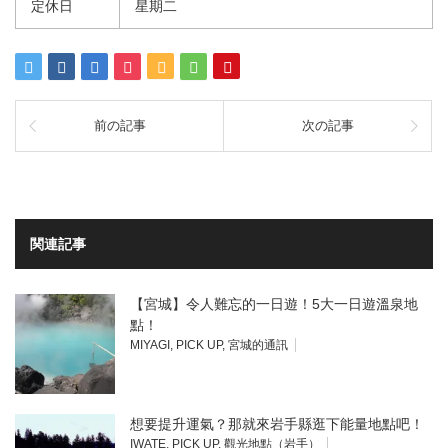
定休日
星期二
前の記事
次の記事
関連記事
【宮城】令人難忘的一日遊！5大一日遊溫泉地
點！
MIYAGI
,
PICK UP
,
宮城的通訊
想要提升運氣？那就來岩手縣逛下能量地點吧！
IWATE
,
PICK UP
,
觀光地點（岩手）