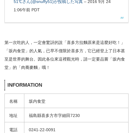
51℃さん(@snuffy51)が投稿した写真
–
2016 9月 24
1:06午前 PDT
第一次吃的人，一定會驚訝的說「喜多方拉麵原來是這麼好吃！」
「坂內食堂」的人氣，已早不僅限於喜多方，它已經登上了日本甚
至是世界的舞台。因此各位來這裡觀光時，請一定要品嘗「坂內食
堂」的「肉蕎麥麵」哦！
INFORMATION
名稱
坂内食堂
地址
福島縣喜多方市字細田7230
電話
0241-22-0091