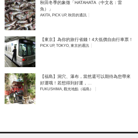
秋田冬季的象徵「HATAHATA（中文名：雷
魚）」
AKITA
,
PICK UP
,
秋田的通訊
【東京】為你的旅行省錢！4大低價自由行車票！
PICK UP
,
TOKYO
,
東京的通訊
【福島】洞穴、瀑布，當然還可以期待為您帶來
好運哦！若想得到好運，…
FUKUSHIMA
,
觀光地點（福島）