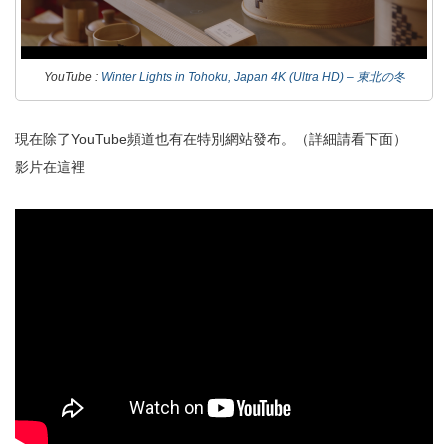
YouTube :
Winter Lights in Tohoku, Japan 4K (Ultra HD) – 東北の冬
現在除了YouTube頻道也有在特別網站發布。（詳細請看下面）
影片在這裡