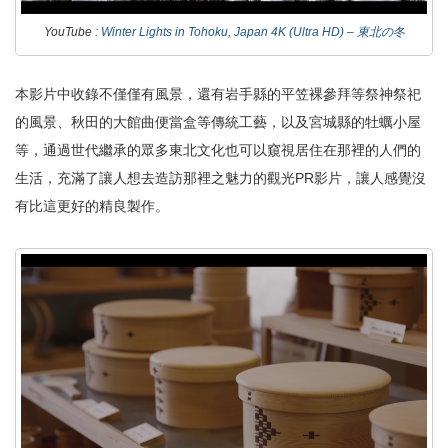
YouTube :
Winter Lights in Tohoku, Japan 4K (Ultra HD) – 東北の冬
本影片中收錄不僅僅有風景，還有岩手縣的平笠裸參拜等祭神祭祀
的風景、秋田的大館曲便當盒等傳統工藝，以及宮城縣的牡蠣小屋
等，通過世代繼承的眾多東北文化也可以窺視居住在那裡的人們的
生活，充滿了讓人想去造訪那裡之魅力的觀光PR影片，讓人感覺沒
有比這更好的精良製作。