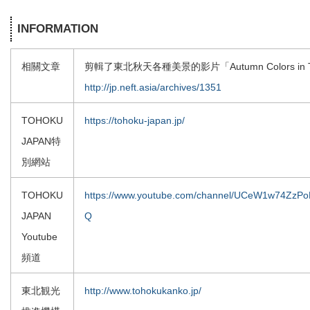
INFORMATION
相關文章
剪輯了東北秋天各種美景的影片「Autumn Colors in T
http://jp.neft.asia/archives/1351
TOHOKU
https://tohoku-japan.jp/
JAPAN特
別網站
TOHOKU
https://www.youtube.com/channel/UCeW1w74ZzPo
JAPAN
Q
Youtube
頻道
東北観光
http://www.tohokukanko.jp/