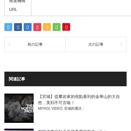
推進機構
URL
前の記事
次の記事
関連記事
【宮城】從攀岩家的視點看到的金華山的大自
然，美到不可言喻！
MIYAGI
,
VIDEO
,
宮城的通訊