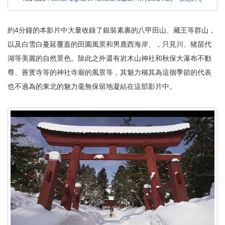
約4分鐘的本影片中大量收錄了銀裝素裹的八甲田山、藏王等群山，
以及白雪白蔓延覆蓋的田園風景和男鹿西海岸、，只見川、猪苗代
湖等美麗的自然景色。除此之外還有岩木山神社和秋保大瀑布不動
尊、善寳寺等的神社寺廟的風景等，其魅力稱其為這個季節的代表
也不過為的東北的魅力毫無保留地凝結在這部影片中。