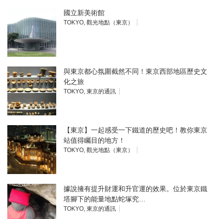
國立新美術館
TOKYO
,
觀光地點（東京）
與東京都心氛圍截然不同！東京西部地區歷史文
化之旅
TOKYO
,
東京的通訊
【東京】一起感受一下鐵道的歷史吧！教你東京
站值得矚目的地方！
TOKYO
,
觀光地點（東京）
據說擁有提升財運和升官運的效果。位於東京鐵
塔腳下的能量地點蛇塚究…
TOKYO
,
東京的通訊