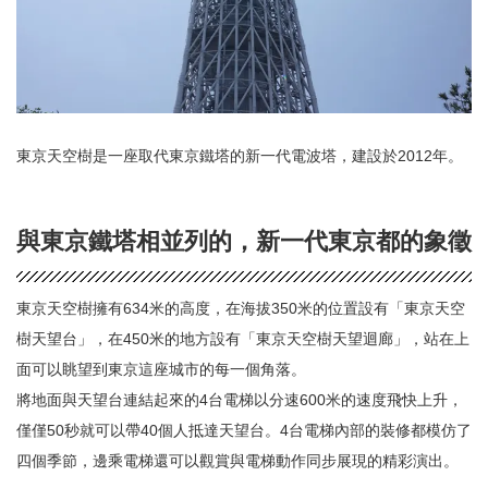
東京天空樹是一座取代東京鐵塔的新一代電波塔，建設於2012年。
與東京鐵塔相並列的，新一代東京都的象徵
東京天空樹擁有634米的高度，在海拔350米的位置設有「東京天空
樹天望台」，在450米的地方設有「東京天空樹天望迴廊」，站在上
面可以眺望到東京這座城市的每一個角落。
將地面與天望台連結起來的4台電梯以分速600米的速度飛快上升，
僅僅50秒就可以帶40個人抵達天望台。4台電梯內部的裝修都模仿了
四個季節，邊乘電梯還可以觀賞與電梯動作同步展現的精彩演出。