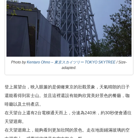
Photo by
Kentaro Ohno – 東京スカイツリー TOKYO SKYTREE
/ Size-
adapted.
登上展望台，映入眼簾的是俯瞰東京的壯觀景象，天氣晴朗的日子
還能看得到富士山。並且這裡還設有能夠欣賞美好景色的餐廳，咖
啡廳以及土特產店。
在天望台上還有2台電梯通天而上，分速為240米，約30秒便會通往
天望迴廊。
在天望迴廊上，能夠看到更加壯闊的景色。走在地面鋪滿玻璃的空