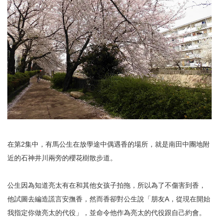
在第2集中，有馬公生在放學途中偶遇香的場所，就是南田中團地附
近的石神井川兩旁的櫻花樹散步道。
公生因為知道亮太有在和其他女孩子拍拖，所以為了不傷害到香，
他試圖去編造謊言安撫香，然而香卻對公生說「朋友A，從現在開始
我指定你做亮太的代役」，並命令他作為亮太的代役跟自己約會。