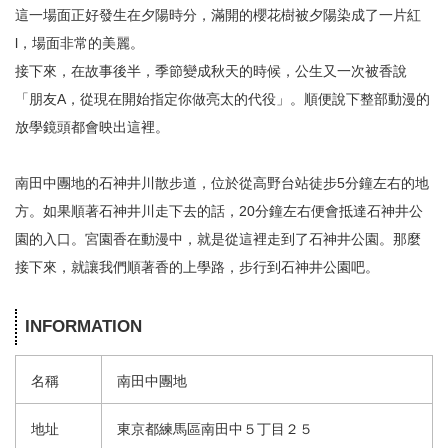
這一場面正好發生在夕陽時分，滿開的櫻花樹被夕陽染成了一片紅
l，場面非常的美麗。
接下來，在故事後半，季節變成秋天的時候，公生又一次被香說
「朋友A，從現在開始指定你做亮太的代役」。順便說下整部動漫的
放學鏡頭都會映出這裡。
南田中團地的石神井川散步道，位於從高野台站徒步5分鐘左右的地
方。如果順著石神井川走下去的話，20分鐘左右便會抵達石神井公
園的入口。宮園香在動漫中，就是從這裡走到了石神井公園。那麼
接下來，就讓我們順著香的上學路，步行到石神井公園吧。
INFORMATION
名稱
南田中團地
地址
東京都練馬區南田中５丁目２５