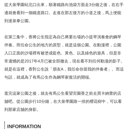
從大泉學園站北口出來，順著鐵路向池袋方面走3分鐘之後，在右手
邊就會看到一個鐵道路口。走進在那左後方的小道之後，馬上便能
到達泉拳公園。
在第三集中，香將公生指定為自己將要出場的小提琴演奏會的鋼琴
伴奏。而任命公生的地方的原型，就是這個公園。在動漫裡，公園
入口正面的沙場裡有被塗成藍色、黃色、以及綠色的遊具，但是非
常遺憾的是2017年4月已被全部撤去，現在看不到任何動漫的影子。
就是在這裡，香對公生說「朋友A，我任命你當我的伴奏者」。而這
句話，就成為了有馬公生作為鋼琴家復活的開端。
逛完這家公園之後，就去有馬公生看望宮園香之前去買卡納蕾的店
舖吧。從公園步行10分鐘，在大泉學園路一排的櫻花樹中，可以看
到那家店舖的身影。
INFORMATION