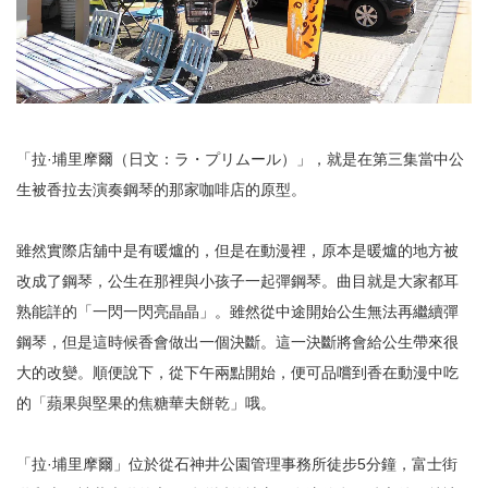
「拉·埔里摩爾（日文：ラ・プリムール）」，就是在第三集當中公
生被香拉去演奏鋼琴的那家咖啡店的原型。
雖然實際店舖中是有暖爐的，但是在動漫裡，原本是暖爐的地方被
改成了鋼琴，公生在那裡與小孩子一起彈鋼琴。曲目就是大家都耳
熟能詳的「一閃一閃亮晶晶」。雖然從中途開始公生無法再繼續彈
鋼琴，但是這時候香會做出一個決斷。這一決斷將會給公生帶來很
大的改變。順便說下，從下午兩點開始，便可品嚐到香在動漫中吃
的「蘋果與堅果的焦糖華夫餅乾」哦。
「拉·埔里摩爾」位於從石神井公園管理事務所徒步5分鐘，富士街