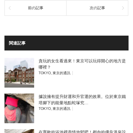
前の記事
次の記事
関連記事
貪玩的女生看過來！東京可以玩得開心的地方是
哪裡？
TOKYO
,
東京的通訊
據說擁有提升財運和升官運的效果。位於東京鐵
塔腳下的能量地點蛇塚究…
TOKYO
,
東京的通訊
在寬敞的浴池裡盡情放鬆吧！都內的優良溫泉設