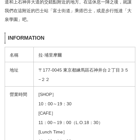
道和上石神井大道的交錯點附近的地方。在這休息一陣之後，就讓
我們在這附近的巴士站「富士街道」乘搭巴士，或是步行抵達「大
泉學園」吧。
INFORMATION
名稱
拉·埔里摩爾
地址
〒177-0045 東京都練馬區石神井台２丁目３５
−２２
營業時間
[SHOP］
10：00～19：30
[CAFE］
11：00～19：00（L.O.18：30）
[Lunch Time］