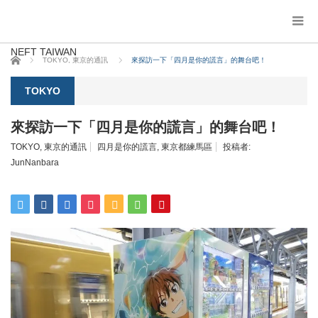
NEFT TAIWAN
ホーム
TOKYO
,
東京的通訊
來探訪一下「四月是你的謊言」的舞台吧！
TOKYO
來探訪一下「四月是你的謊言」的舞台吧！
TOKYO
,
東京的通訊
四月是你的謊言
,
東京都練馬區
投稿者:
JunNanbara