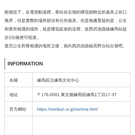
順便說下，在電視動漫裡，香站在右側的櫻花樹附近的遊具上吹口
風琴，但是實際的場所卻沒有任何遊具。但是無庸置疑的是，公生
和香所相遇的場所，就是櫻花綻放的這裡。從西武池袋線練馬站徒
步2分鐘便可抵達。
逛完公生和香相遇的場所之後，就向西武池袋線高野台站出發吧。
INFORMATION
名稱
練馬區立練馬文化中心
地址
〒176-0001 東京都練馬區練馬1丁目17-37
官方網站
https://neribun.or.jp/nerima.html