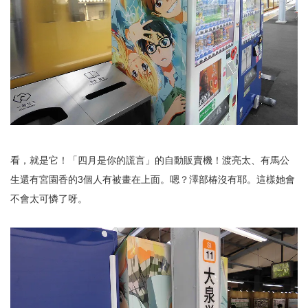
看，就是它！「四月是你的謊言」的自動販賣機！渡亮太、有馬公
生還有宮園香的3個人有被畫在上面。嗯？澤部椿沒有耶。這樣她會
不會太可憐了呀。