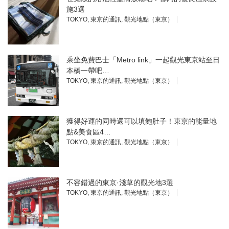
施3選
TOKYO
,
東京的通訊
,
觀光地點（東京）
乘坐免費巴士「Metro link」一起觀光東京站至日
本橋一帶吧…
TOKYO
,
東京的通訊
,
觀光地點（東京）
獲得好運的同時還可以填飽肚子！東京的能量地
點&美食區4…
TOKYO
,
東京的通訊
,
觀光地點（東京）
不容錯過的東京·淺草的觀光地3選
TOKYO
,
東京的通訊
,
觀光地點（東京）